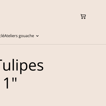
clé
Ateliers gouache
Tulipes
 1"