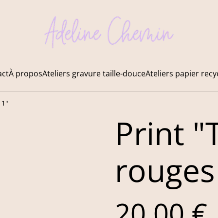
act
À propos
Ateliers gravure taille-douce
Ateliers papier recy
 1"
Print "
rouges
20,00 €